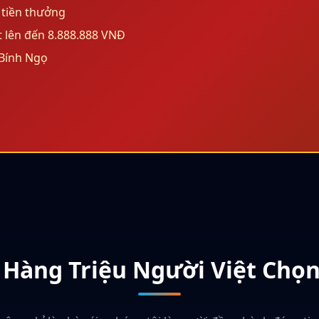
tiền thưởng
t lên đến 8.888.888 VNĐ
 Bính Ngọ
o Hàng Triệu Người Việt Chọn