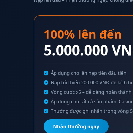
Nạp lần đầu – nhận thưởng ngay, không điề
100% lên đến
5.000.000 V
Áp dụng cho lần nạp tiền đầu tiên
Nạp tối thiểu 200.000 VNĐ để kích h
Vòng cược x5 – dễ dàng hoàn thành
Áp dụng cho tất cả sản phẩm: Casino
Thưởng được ghi nhận trong vòng 5
Nhận thưởng ngay