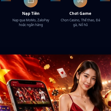
Nạp Tiền
Chơi Game
Nạp qua MoMo, ZaloPay
Chọn Casino, Thể thao, Đá
hoặc ngân hàng
gà, Nổ hũ