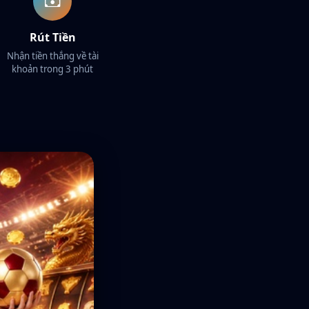
Rút Tiền
Nhận tiền thắng về tài
khoản trong 3 phút