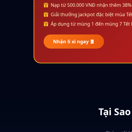
Nạp từ 500.000 VNĐ nhận thêm 38% 
Giải thưởng jackpot đặc biệt mùa Tế
Áp dụng từ mùng 1 đến mùng 7 Tết
Nhận lì xì ngay 🧧
Tại Sa