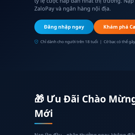
tỷ lệ cược hấp dẫn nhất thị trường. Nạp
ZaloPay và ngân hàng nội địa.
Đăng nhập ngay
Khám phá Ca
Chỉ dành cho người trên 18 tuổi | Cờ bạc có thể gây
🎁 Ưu Đãi Chào Mừn
Mới