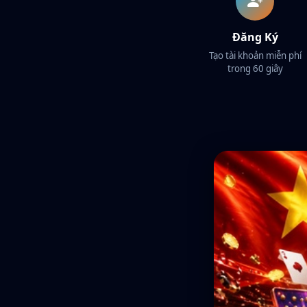
Đăng Ký
Tạo tài khoản miễn phí
trong 60 giây