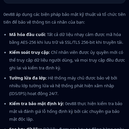
0ev88 áp dụng các biện pháp bảo mật kỹ thuật và tổ chức tiên
tiến để bảo vệ thông tin cá nhân của bạn:
Mã hóa đầu cuối:
Tất cả dữ liệu nhạy cảm được mã hóa
bằng AES-256 khi lưu trữ và SSL/TLS 256-bit khi truyền tải.
Kiểm soát truy cập:
Chỉ nhân viên được ủy quyền mới có
thể truy cập dữ liệu người dùng, và mọi truy cập đều được
ghi lại và kiểm tra định kỳ.
Tường lửa đa lớp:
Hệ thống máy chủ được bảo vệ bởi
nhiều lớp tường lửa và hệ thống phát hiện xâm nhập
(IDS/IPS) hoạt động 24/7.
Kiểm tra bảo mật định kỳ:
0ev88 thực hiện kiểm tra bảo
mật và đánh giá lỗ hổng định kỳ bởi các chuyên gia bảo
mật độc lập.
Sao lưu dữ liệu:
Dữ liệu được sao lưu tự động hàng ngày