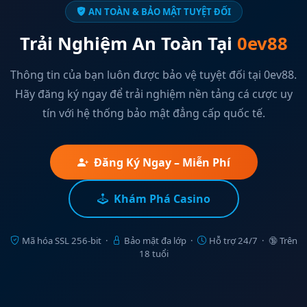
AN TOÀN & BẢO MẬT TUYỆT ĐỐI
Trải Nghiệm An Toàn Tại
0ev88
Thông tin của bạn luôn được bảo vệ tuyệt đối tại 0ev88.
Hãy đăng ký ngay để trải nghiệm nền tảng cá cược uy
tín với hệ thống bảo mật đẳng cấp quốc tế.
Đăng Ký Ngay – Miễn Phí
Khám Phá Casino
Mã hóa SSL 256-bit ·
Bảo mật đa lớp ·
Hỗ trợ 24/7 · 🔞 Trên
18 tuổi