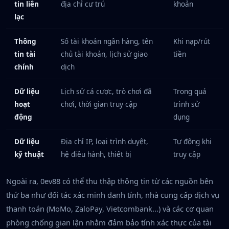
tin liên
địa chỉ cư trú
khoản
lạc
Thông
Số tài khoản ngân hàng, tên
Khi nạp/rút
tin tài
chủ tài khoản, lịch sử giao
tiền
chính
dịch
Dữ liệu
Lịch sử cá cược, trò chơi đã
Trong quá
hoạt
chơi, thời gian truy cập
trình sử
động
dụng
Dữ liệu
Địa chỉ IP, loại trình duyệt,
Tự động khi
kỹ thuật
hệ điều hành, thiết bị
truy cập
Ngoài ra, 0ev88 có thể thu thập thông tin từ các nguồn bên
thứ ba như đối tác xác minh danh tính, nhà cung cấp dịch vụ
thanh toán (MoMo, ZaloPay, Vietcombank...) và các cơ quan
phòng chống gian lận nhằm đảm bảo tính xác thực của tài