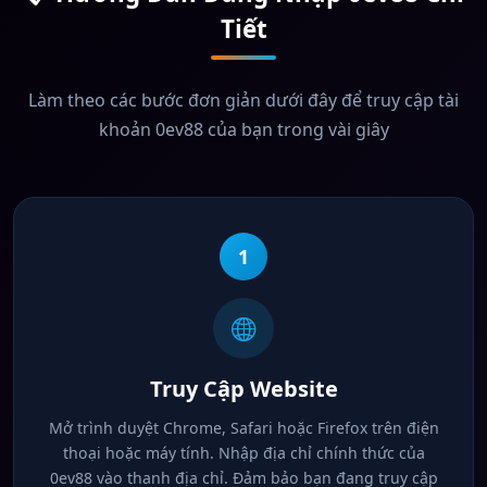
Tiết
Làm theo các bước đơn giản dưới đây để truy cập tài
khoản 0ev88 của bạn trong vài giây
1
Truy Cập Website
Mở trình duyệt Chrome, Safari hoặc Firefox trên điện
thoại hoặc máy tính. Nhập địa chỉ chính thức của
0ev88 vào thanh địa chỉ. Đảm bảo bạn đang truy cập