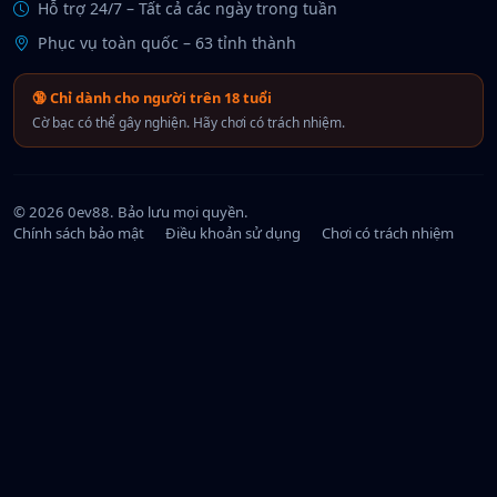
Hỗ trợ 24/7 – Tất cả các ngày trong tuần
Phục vụ toàn quốc – 63 tỉnh thành
🔞 Chỉ dành cho người trên 18 tuổi
Cờ bạc có thể gây nghiện. Hãy chơi có trách nhiệm.
© 2026 0ev88. Bảo lưu mọi quyền.
Chính sách bảo mật
Điều khoản sử dụng
Chơi có trách nhiệm