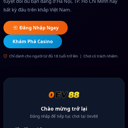
tuyệt đối dù bạn đang ở Hà Nội, TP. Hồ Chí Minh hay
bất kỳ đâu trên khắp Việt Nam.
Đăng Nhập Ngay
Khám Phá Casino
Chỉ dành cho người từ đủ 18 tuổi trở lên | Chơi có trách nhiệm
Chào mừng trở lại
Đăng nhập để tiếp tục chơi tại 0ev88