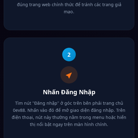
đúng trang web chính thức để tránh các trang giả
mạo.
2
Nhấn Đăng Nhập
Tìm nút "Đăng nhập" ở góc trên bên phải trang chủ
0ev88. Nhấn vào đó để mở giao diện đăng nhập. Trên
điện thoại, nút này thường nằm trong menu hoặc hiển
thị nổi bật ngay trên màn hình chính.