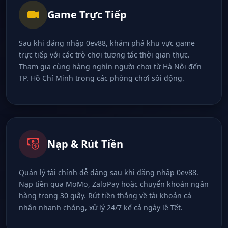
Game Trực Tiếp
Sau khi đăng nhập 0ev88, khám phá khu vực game
trực tiếp với các trò chơi tương tác thời gian thực.
Tham gia cùng hàng nghìn người chơi từ Hà Nội đến
TP. Hồ Chí Minh trong các phòng chơi sôi động.
Nạp & Rút Tiền
Quản lý tài chính dễ dàng sau khi đăng nhập 0ev88.
Nạp tiền qua MoMo, ZaloPay hoặc chuyển khoản ngân
hàng trong 30 giây. Rút tiền thắng về tài khoản cá
nhân nhanh chóng, xử lý 24/7 kể cả ngày lễ Tết.