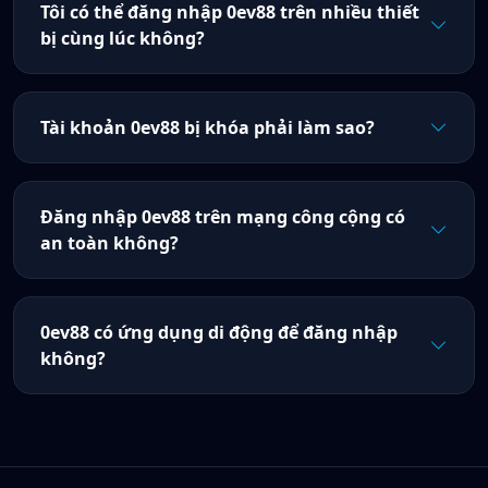
Tôi có thể đăng nhập 0ev88 trên nhiều thiết
bị cùng lúc không?
Tài khoản 0ev88 bị khóa phải làm sao?
Đăng nhập 0ev88 trên mạng công cộng có
an toàn không?
0ev88 có ứng dụng di động để đăng nhập
không?