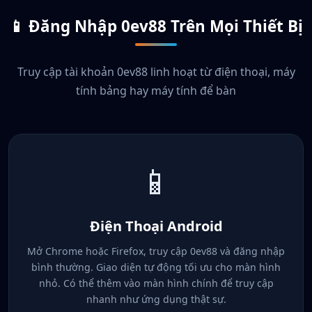
📱 Đăng Nhập 0ev88 Trên Mọi Thiết Bị
Truy cập tài khoản 0ev88 linh hoạt từ điện thoại, máy
tính bảng hay máy tính để bàn
📱
Điện Thoại Android
Mở Chrome hoặc Firefox, truy cập 0ev88 và đăng nhập
bình thường. Giao diện tự động tối ưu cho màn hình
nhỏ. Có thể thêm vào màn hình chính để truy cập
nhanh như ứng dụng thật sự.