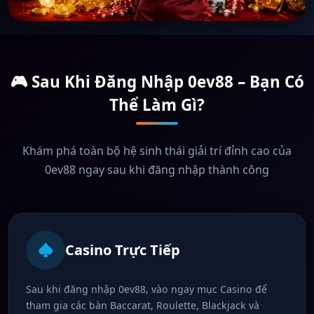
🎮 Sau Khi Đăng Nhập 0ev88 – Bạn Có
Thể Làm Gì?
Khám phá toàn bộ hệ sinh thái giải trí đỉnh cao của
0ev88 ngay sau khi đăng nhập thành công
Casino Trực Tiếp
Sau khi đăng nhập 0ev88, vào ngay mục Casino để
tham gia các bàn Baccarat, Roulette, Blackjack và