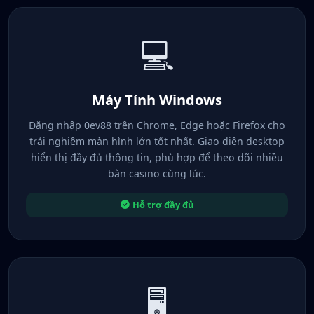
💻
Máy Tính Windows
Đăng nhập 0ev88 trên Chrome, Edge hoặc Firefox cho
trải nghiệm màn hình lớn tốt nhất. Giao diện desktop
hiển thị đầy đủ thông tin, phù hợp để theo dõi nhiều
bàn casino cùng lúc.
Hỗ trợ đầy đủ
🖥️